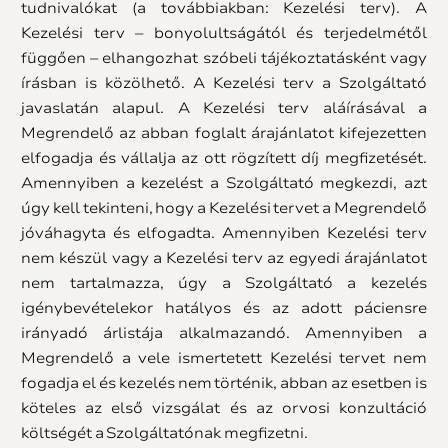
tudnivalókat (a továbbiakban: Kezelési terv). A
Kezelési terv – bonyolultságától és terjedelmétől
függően – elhangozhat szóbeli tájékoztatásként vagy
írásban is közölhető. A Kezelési terv a Szolgáltató
javaslatán alapul. A Kezelési terv aláírásával a
Megrendelő az abban foglalt árajánlatot kifejezetten
elfogadja és vállalja az ott rögzített díj megfizetését.
Amennyiben a kezelést a Szolgáltató megkezdi, azt
úgy kell tekinteni, hogy a Kezelési tervet a Megrendelő
jóváhagyta és elfogadta. Amennyiben Kezelési terv
nem készül vagy a Kezelési terv az egyedi árajánlatot
nem tartalmazza, úgy a Szolgáltató a kezelés
igénybevételekor hatályos és az adott páciensre
irányadó árlistája alkalmazandó. Amennyiben a
Megrendelő a vele ismertetett Kezelési tervet nem
fogadja el és kezelés nem történik, abban az esetben is
köteles az első vizsgálat és az orvosi konzultáció
költségét a Szolgáltatónak megfizetni.