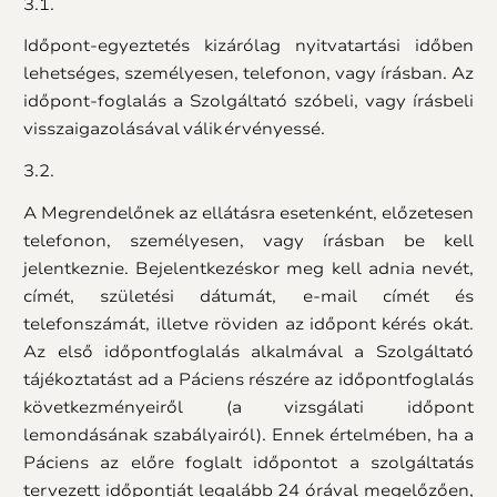
3.1.
Időpont-egyeztetés kizárólag nyitvatartási időben
lehetséges, személyesen, telefonon, vagy írásban. Az
időpont-foglalás a Szolgáltató szóbeli, vagy írásbeli
visszaigazolásával válik érvényessé.
3.2.
A Megrendelőnek az ellátásra esetenként, előzetesen
telefonon, személyesen, vagy írásban be kell
jelentkeznie. Bejelentkezéskor meg kell adnia nevét,
címét, születési dátumát, e-mail címét és
telefonszámát, illetve röviden az időpont kérés okát.
Az első időpontfoglalás alkalmával a Szolgáltató
tájékoztatást ad a Páciens részére az időpontfoglalás
következményeiről (a vizsgálati időpont
lemondásának szabályairól). Ennek értelmében, ha a
Páciens az előre foglalt időpontot a szolgáltatás
tervezett időpontját legalább 24 órával megelőzően,