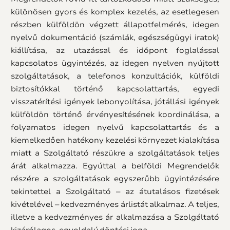
különösen gyors és komplex kezelés, az esetlegesen
részben külföldön végzett állapotfelmérés, idegen
nyelvű dokumentáció (számlák, egészségügyi iratok)
kiállítása, az utazással és időpont foglalással
kapcsolatos ügyintézés, az idegen nyelven nyújtott
szolgáltatások, a telefonos konzultációk, külföldi
biztosítókkal történő kapcsolattartás, egyedi
visszatérítési igények lebonyolítása, jótállási igények
külföldön történő érvényesítésének koordinálása, a
folyamatos idegen nyelvű kapcsolattartás és a
kiemelkedően hatékony kezelési környezet kialakítása
miatt a Szolgáltató részükre a szolgáltatások teljes
árát alkalmazza. Egyúttal a belföldi Megrendelők
részére a szolgáltatások egyszerűbb ügyintézésére
tekintettel a Szolgáltató – az átutalásos fizetések
kivételével – kedvezményes árlistát alkalmaz. A teljes,
illetve a kedvezményes ár alkalmazása a Szolgáltató
kizárólagos, egyoldalú döntési joga.