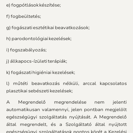
e) fogpótlások készítése;
f) fogbeültetés;
g) fogászati esztétikai beavatkozások;
h) parodontológiai kezelések;
i) fogszabályozás;
j) állkapocs-ízületi terápiák;
k) fogászati higiéniai kezelések;
l) műtéti beavatkozás nélküli, arccal kapcsolatos
plasztikai sebészeti kezelések;
A Megrendelő megrendelése nem jelenti
automatikusan valamennyi, jelen pontban megjelölt
egészségügyi szolgáltatás nyújtását. A Megrendelő
által megrendelt, és a Szolgáltató által nyújtott
egészségügyi szolgáltatások pontos körét a Kezelési