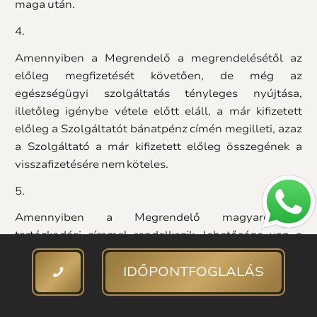
maga után.
4.
Amennyiben a Megrendelő a megrendelésétől az
előleg megfizetését követően, de még az
egészségügyi szolgáltatás tényleges nyújtása,
illetőleg igénybe vétele előtt eláll, a már kifizetett
előleg a Szolgáltatót bánatpénz címén megilleti, azaz
a Szolgáltató a már kifizetett előleg összegének a
visszafizetésére nem köteles.
5.
Amennyiben a Megrendelő magyarországi
tartózkodási címmel rendelkezik, lehetősége van a
szolgáltatási díj megfizetését biztosítón keresztül
IDŐPONTFOGLALÁS
kérni. Ebben az esetben a biztosító által előírt
dokumentumok megküldése után a biztosító fizeti
meg a szolgáltatás díját a Szolgáltató részére.