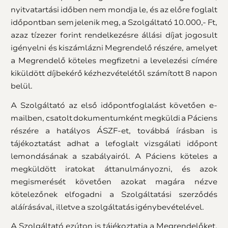
nyitvatartási időben nem mondja le, és az előre foglalt
időpontban sem jelenik meg, a Szolgáltató 10.000,- Ft,
azaz tízezer forint rendelkezésre állási díjat jogosult
igényelni és kiszámlázni Megrendelő részére, amelyet
a Megrendelő köteles megfizetni a levelezési címére
kiküldött díjbekérő kézhezvételétől számított 8 napon
belül.
A Szolgáltató az első időpontfoglalást követően e-
mailben, csatolt dokumentumként megküldi a Páciens
részére a hatályos ÁSZF-et, továbbá írásban is
tájékoztatást adhat a lefoglalt vizsgálati időpont
lemondásának a szabályairól. A Páciens köteles a
megküldött iratokat áttanulmányozni, és azok
megismerését követően azokat magára nézve
kötelezőnek elfogadni a Szolgáltatási szerződés
aláírásával, illetve a szolgáltatás igénybevételével.
A Szolgáltató ezúton is tájékoztatja a Megrendelőket,