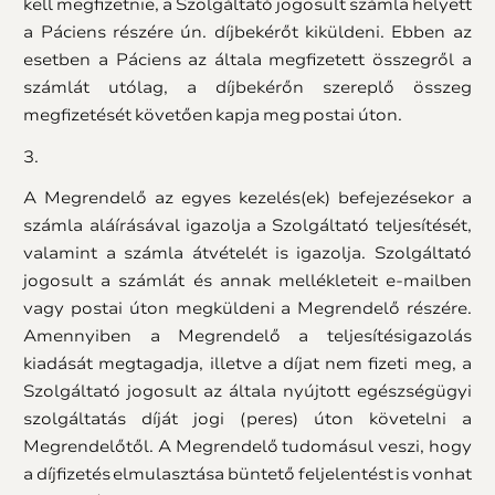
kell megfizetnie, a Szolgáltató jogosult számla helyett
a Páciens részére ún. díjbekérőt kiküldeni. Ebben az
esetben a Páciens az általa megfizetett összegről a
számlát utólag, a díjbekérőn szereplő összeg
megfizetését követően kapja meg postai úton.
3.
A Megrendelő az egyes kezelés(ek) befejezésekor a
számla aláírásával igazolja a Szolgáltató teljesítését,
valamint a számla átvételét is igazolja. Szolgáltató
jogosult a számlát és annak mellékleteit e-mailben
vagy postai úton megküldeni a Megrendelő részére.
Amennyiben a Megrendelő a teljesítésigazolás
kiadását megtagadja, illetve a díjat nem fizeti meg, a
Szolgáltató jogosult az általa nyújtott egészségügyi
szolgáltatás díját jogi (peres) úton követelni a
Megrendelőtől. A Megrendelő tudomásul veszi, hogy
a díjfizetés elmulasztása büntető feljelentést is vonhat