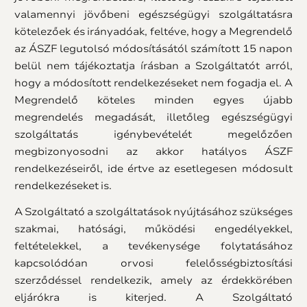
valamennyi jövőbeni egészségügyi szolgáltatásra
kötelezőek és irányadóak, feltéve, hogy a Megrendelő
az ÁSZF legutolsó módosításától számított 15 napon
belül nem tájékoztatja írásban a Szolgáltatót arról,
hogy a módosított rendelkezéseket nem fogadja el. A
Megrendelő köteles minden egyes újabb
megrendelés megadását, illetőleg egészségügyi
szolgáltatás igénybevételét megelőzően
megbizonyosodni az akkor hatályos ÁSZF
rendelkezéseiről, ide értve az esetlegesen módosult
rendelkezéseket is.
A Szolgáltató a szolgáltatások nyújtásához szükséges
szakmai, hatósági, működési engedélyekkel,
feltételekkel, a tevékenysége folytatásához
kapcsolódóan orvosi felelősségbiztosítási
szerződéssel rendelkezik, amely az érdekkörében
eljárókra is kiterjed. A Szolgáltató