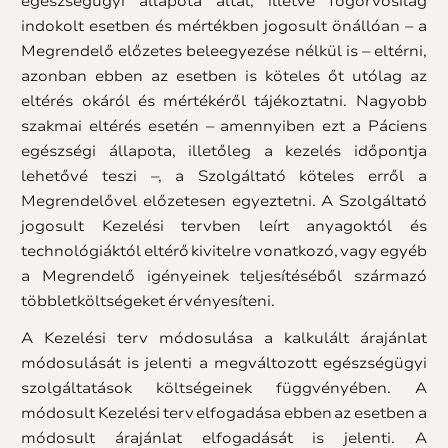
egészségügyi állapota által, illetve fogorvosilag
indokolt esetben és mértékben jogosult önállóan – a
Megrendelő előzetes beleegyezése nélkül is – eltérni,
azonban ebben az esetben is köteles őt utólag az
eltérés okáról és mértékéről tájékoztatni. Nagyobb
szakmai eltérés esetén – amennyiben ezt a Páciens
egészségi állapota, illetőleg a kezelés időpontja
lehetővé teszi –, a Szolgáltató köteles erről a
Megrendelővel előzetesen egyeztetni. A Szolgáltató
jogosult Kezelési tervben leírt anyagoktól és
technológiáktól eltérő kivitelre vonatkozó, vagy egyéb
a Megrendelő igényeinek teljesítéséből származó
többletköltségeket érvényesíteni.
A Kezelési terv módosulása a kalkulált árajánlat
módosulását is jelenti a megváltozott egészségügyi
szolgáltatások költségeinek függvényében. A
módosult Kezelési terv elfogadása ebben az esetben a
módosult árajánlat elfogadását is jelenti. A