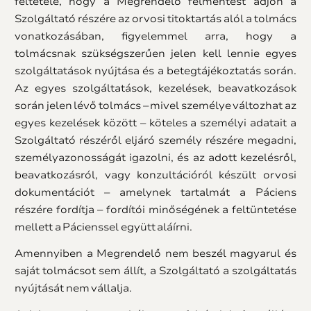
feltétele, hogy a Megrendelő felmentést adjon a
Szolgáltató részére az orvosi titoktartás alól a tolmács
vonatkozásában, figyelemmel arra, hogy a
tolmácsnak szükségszerűen jelen kell lennie egyes
szolgáltatások nyújtása és a betegtájékoztatás során.
Az egyes szolgáltatások, kezelések, beavatkozások
során jelen lévő tolmács – mivel személye változhat az
egyes kezelések között – köteles a személyi adatait a
Szolgáltató részéről eljáró személy részére megadni,
személyazonosságát igazolni, és az adott kezelésről,
beavatkozásról, vagy konzultációról készült orvosi
dokumentációt – amelynek tartalmát a Páciens
részére fordítja – fordítói minőségének a feltüntetése
mellett a Pácienssel együtt aláírni.
Amennyiben a Megrendelő nem beszél magyarul és
saját tolmácsot sem állít, a Szolgáltató a szolgáltatás
nyújtását nem vállalja.