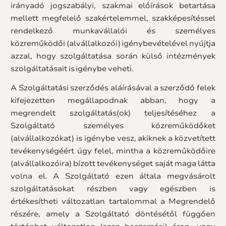
irányadó jogszabályi, szakmai előírások betartása
mellett megfelelő szakértelemmel, szakképesítéssel
rendelkező munkavállalói és személyes
közreműködői (alvállalkozói) igénybevételével nyújtja
azzal, hogy szolgáltatása során külső intézmények
szolgáltatásait is igénybe veheti.
A Szolgáltatási szerződés aláírásával a szerződő felek
kifejezetten megállapodnak abban, hogy a
megrendelt szolgáltatás(ok) teljesítéséhez a
Szolgáltató személyes közreműködőket
(alvállalkozókat) is igénybe vesz, akiknek a közvetített
tevékenységéért úgy felel, mintha a közreműködőire
(alvállalkozóira) bízott tevékenységet saját maga látta
volna el. A Szolgáltató ezen általa megvásárolt
szolgáltatásokat részben vagy egészben is
értékesítheti változatlan tartalommal a Megrendelő
részére, amely a Szolgáltató döntésétől függően