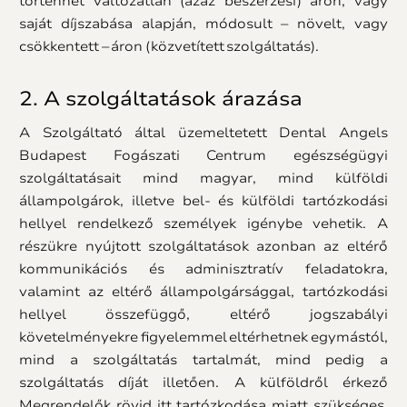
történhet változatlan (azaz beszerzési) áron, vagy
saját díjszabása alapján, módosult – növelt, vagy
csökkentett – áron (közvetített szolgáltatás).
2. A szolgáltatások árazása
A Szolgáltató által üzemeltetett Dental Angels
Budapest Fogászati Centrum egészségügyi
szolgáltatásait mind magyar, mind külföldi
állampolgárok, illetve bel- és külföldi tartózkodási
hellyel rendelkező személyek igénybe vehetik. A
részükre nyújtott szolgáltatások azonban az eltérő
kommunikációs és adminisztratív feladatokra,
valamint az eltérő állampolgársággal, tartózkodási
hellyel összefüggő, eltérő jogszabályi
követelményekre figyelemmel eltérhetnek egymástól,
mind a szolgáltatás tartalmát, mind pedig a
szolgáltatás díját illetően. A külföldről érkező
Megrendelők rövid itt tartózkodása miatt szükséges,