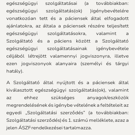
egészségügyi szolgáltatásai (a továbbiakban:
egészségügyi szolgáltatás(ok) )igénybevételére
vonatkozóan tett és a páciensek által elfogadott
ajánlatokra, az általa a páciensek részére teljesített
egészségügyi szolgáltatásokra, valamint a
Szolgáltató és a páciens között a Szolgáltató
egészségügyi szolgáltatásainak igénybevétele
céljából létrejött valamennyi jogviszonyra, illetve
ezen jogviszonyok alanyaira (személyi és tárgyi
hatály).
A Szolgáltató által nyújtott és a páciensek által
kiválasztott egészségügyi szolgáltatás(ok), valamint
az ehhez szükséges anyagok/eszközök
megrendelésének és igénybe vételének a feltételeit az
egyedi „Szolgáltatási szerződés” (a továbbiakban:
Szolgáltatási szerződés) és 1. számú melléklete, azaz a
jelen ÁSZF rendelkezései tartalmazza.