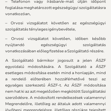
– Telefonon vagy írásban/e-mail útján időpont
foglalása meghatározott egészségügyi szolgáltatásra
vonatkozóan,
– Orvosi vizsgálatot követően az egészségügyi
szolgáltatás tényleges igénybevétele,
– Orvosi vizsgálatot követően, időben később
nyújtandó egészségügyi szolgáltatás
vonatkozásában előleg fizetése a Szolgáltató részére.
A Szolgáltató bármikor jogosult a jelen ÁSZF
egyoldalú módosítására. A Szolgáltató a ÁSZF
esetleges módosítása esetén mind a honlapján, mind
a rendelő előterében hozzáférhetővé teszi az
egységes szerkezetű ÁSZF-t. Az ÁSZF módosítása
nem hat ki az azt megelőzően megkötött Szolgáltatási
szerződésre. A módosított rendelkezések valamennyi
Megrendelőre, illetőleg az általuk adott valamennyi
jövőbeni megrendelésre, illetőleg részükre tejesített