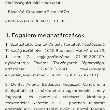
felelősségbiztosításának adatai:
– Biztosító: Groupama Biztosító Zrt.
– Kötvényszám: 903/877119388
II. Fogalom meghatározások
1. Szolgáltató: Dental Angels Korlátolt Felelősségű
Társaság (székhelye: 1015 Budapest, Hattyú utca 16.
1. em. 7., cégjegyzékszáma: 01-09-320109,
nyilvántartja: Fővárosi Törvényszék Cégbírósága,
adószáma: 26249913-2-41, tevékenységi
engedélyének száma: BP-02/NE0/08497-3/2018.)
2. Dental Angels Budapest Fogászati Centrum: a
Szolgáltató által működtetett magánrendelő, amely
fogászati és plasztikai sebészeti járóbeteg
szakrendelés keretein a III.1 pontban felsorolt
egészségügyi szolgáltatást nyújt a hozzá forduló