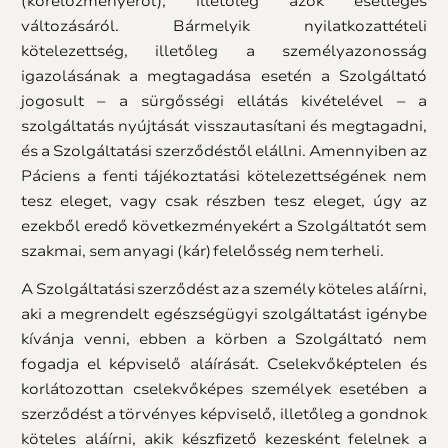
(kórelőzményéről), illetőleg azok esetleges
változásáról. Bármelyik nyilatkozattételi
kötelezettség, illetőleg a személyazonosság
igazolásának a megtagadása esetén a Szolgáltató
jogosult – a sürgősségi ellátás kivételével – a
szolgáltatás nyújtását visszautasítani és megtagadni,
és a Szolgáltatási szerződéstől elállni. Amennyiben az
Páciens a fenti tájékoztatási kötelezettségének nem
tesz eleget, vagy csak részben tesz eleget, úgy az
ezekből eredő következményekért a Szolgáltatót sem
szakmai, sem anyagi (kár) felelősség nem terheli.
A Szolgáltatási szerződést az a személy köteles aláírni,
aki a megrendelt egészségügyi szolgáltatást igénybe
kívánja venni, ebben a körben a Szolgáltató nem
fogadja el képviselő aláírását. Cselekvőképtelen és
korlátozottan cselekvőképes személyek esetében a
szerződést a törvényes képviselő, illetőleg a gondnok
köteles aláírni, akik készfizető kezesként felelnek a