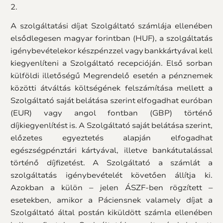
2.
A szolgáltatási díjat Szolgáltató számlája ellenében
elsődlegesen magyar forintban (HUF), a szolgáltatás
igénybevételekor készpénzzel vagy bankkártyával kell
kiegyenlíteni a Szolgáltató recepcióján. Első sorban
külföldi illetőségű Megrendelő esetén a pénznemek
közötti átváltás költségének felszámítása mellett a
Szolgáltató saját belátása szerint elfogadhat euróban
(EUR) vagy angol fontban (GBP) történő
díjkiegyenlítést is. A Szolgáltató saját belátása szerint,
előzetes egyeztetés alapján elfogadhat
egészségpénztári kártyával, illetve bankátutalással
történő díjfizetést. A Szolgáltató a számlát a
szolgáltatás igénybevételét követően állítja ki.
Azokban a külön – jelen ÁSZF-ben rögzített –
esetekben, amikor a Páciensnek valamely díjat a
Szolgáltató által postán kiküldött számla ellenében