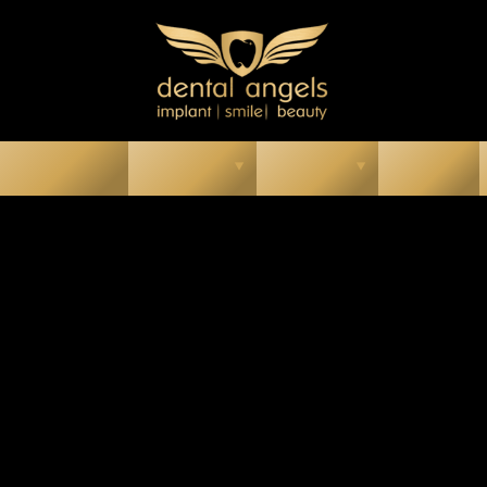
osolyaink
Rólunk
Áraink
Média