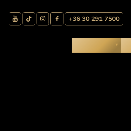
+36 30 291 7500
Kezeléseink
M