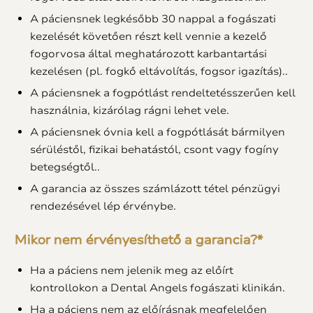
A páciensnek legkésőbb 30 nappal a fogászati
kezelését követően részt kell vennie a kezelő
fogorvosa által meghatározott karbantartási
kezelésen (pl. fogkő eltávolítás, fogsor igazítás)..
A páciensnek a fogpótlást rendeltetésszerűen kell
használnia, kizárólag rágni lehet vele.
A páciensnek óvnia kell a fogpótlását bármilyen
sérüléstől, fizikai behatástól, csont vagy fogíny
betegségtől..
A garancia az összes számlázott tétel pénzügyi
rendezésével lép érvénybe.
Mikor nem érvényesíthető a garancia?*
Ha a páciens nem jelenik meg az előírt
kontrollokon a Dental Angels fogászati klinikán.
Ha a páciens nem az előírásnak megfelelően