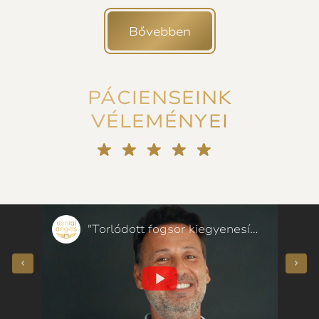
Bővebben
PÁCIENSEINK
VÉLEMÉNYEI
„Bizalmat szavaztak nekem!” Fogszabályozás helyett porcelán héjak – páciensünk mondta
"Torlódott fogsor kiegyenesítése 50 évesen, néhány hónap alatt – páciensünk mondta"