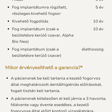
Fog implantátumra rögzített,
5 év
részleges kivehető fogsor
Kivehető fogpótlás
10 év
Fog implantátum (csak a
10 év
beültetésre kerülő csavar, Alpha
Bio Neo)
Fog implantátum (csak a
élethosszig
beültetésre kerülő csavar)
Mikor érvényesíthető a garancia?*
A páciensnek be kell tartania a kezelő fogorvos
által meghatározott dentálhigiéniás előírásokat,
fogait tisztán kell tartania.
A páciensnek kötelezően el kell járnia a 3 havonta,
félévente vagy évente esedékes, a kezelő
fogorvosa által előírt kontroll vizsgálatokra..