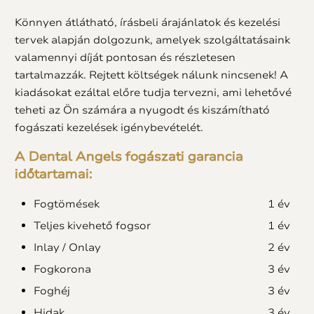
Könnyen átlátható, írásbeli árajánlatok és kezelési
tervek alapján dolgozunk, amelyek szolgáltatásaink
valamennyi díját pontosan és részletesen
tartalmazzák. Rejtett költségek nálunk nincsenek! A
kiadásokat ezáltal előre tudja tervezni, ami lehetővé
teheti az Ön számára a nyugodt és kiszámítható
fogászati kezelések igénybevételét.
A Dental Angels fogászati garancia
időtartamai:
Fogtömések
1 év
Teljes kivehető fogsor
1 év
Inlay / Onlay
2 év
Fogkorona
3 év
Foghéj
3 év
Hidak
3 év