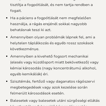
tisztítja a fogpótlását, és nem tartja rendben a
fogait.
Ha a páciens a fogpótlását nem megfelelően
GARANCIA
használja, a rágás erejénél sokkal nagyobb
behatásnak teszi ki azt.
Amennyiben olyan problémák lépnek fel, ami a
helytelen táplálkozás és egyéb rossz szokások
következménye.
Amennyiben a kivehető fogsort mechanikai
(elesés vagy küzdősport miatt bekövetkező) vagy
kémiai károsodás (nagy koncentrátumú alkohol,
egyéb kemikáliák) éri.
Szisztémás, fertőző vagy daganatos rágószervi
megbetegedések vagy azok kezelése során
felmerült károsodások esetén.
Balesetek vagy balesetek utáni sürgősségi ellátás