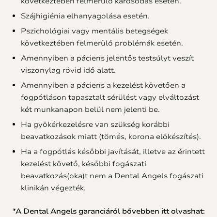
következtében felmerülő károsodás esetén.
Szájhigiénia elhanyagolása esetén.
Pszichológiai vagy mentális betegségek
következtében felmerülő problémák esetén.
Amennyiben a páciens jelentős testsúlyt veszít
viszonylag rövid idő alatt.
Amennyiben a páciens a kezelést követően a
fogpótláson tapasztalt sérülést vagy elváltozást
két munkanapon belül nem jelenti be.
Ha gyökérkezelésre van szükség korábbi
beavatkozások miatt (tömés, korona előkészítés).
Ha a fogpótlás későbbi javítását, illetve az érintett
kezelést követő, későbbi fogászati
beavatkozás(oka)t nem a Dental Angels fogászati
klinikán végezték.
*​A Dental Angels garanciáról bővebben itt olvashat: