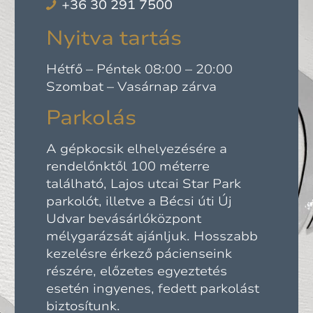
+36 30 291 7500
Nyitva tartás
Hétfő – Péntek 08:00 – 20:00
Szombat – Vasárnap zárva
Parkolás
A gépkocsik elhelyezésére a
rendelőnktől 100 méterre
található, Lajos utcai Star Park
parkolót, illetve a Bécsi úti Új
Udvar bevásárlóközpont
mélygarázsát ajánljuk. Hosszabb
kezelésre érkező pácienseink
részére, előzetes egyeztetés
esetén ingyenes, fedett parkolást
biztosítunk.