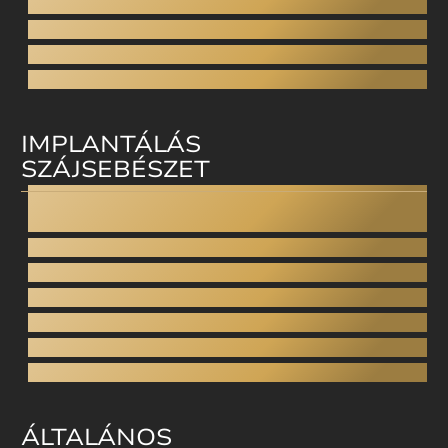
Straumann Clear Correct
Smilezor
Cfast
Láthatatlan fogszabályzó
IMPLANTÁLÁS
SZÁJSEBÉSZET
Fogimplantátum
All-on-4
Fix fogsor implantátumokra
Bölcsességfog eltávolítás
Arcüreg (sinus) zárás
Arcüreg emelés - Sinus lift
Csontpótlás
ÁLTALÁNOS