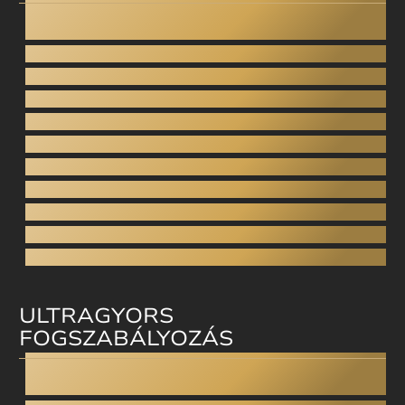
Dental facelift
Fogplasztika
Esztétikai fogászat
Digitális mosolytervezés
Ínyplasztika - Gummy smile
Esztétikus fogsor
Porcelán héj
Direkt héj
Esztétikus tömés
Arcesztétika
Arcfiatalítás
ULTRAGYORS
FOGSZABÁLYOZÁS
Invisalign