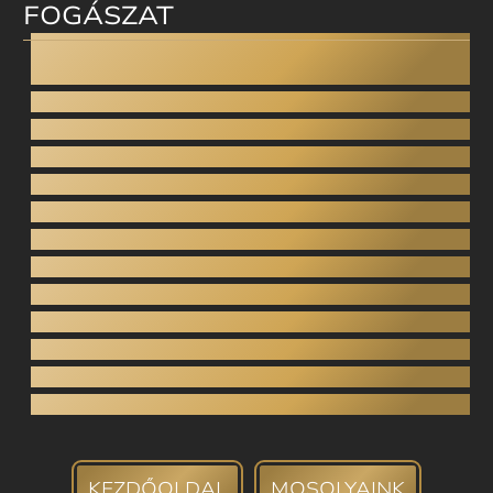
FOGÁSZAT
Altatásos fogászat
Fogcsikorgatás
Gnatológia
Gyermekfogászat
Inlay / Onlay
Hidak
Koronák (porcelán, cirkónium)
Fogeltávolítás
Gyökérkezelés
Parodontológia
Fogfehérítés
Fogkő-eltávolítás
Fogbank
KEZDŐOLDAL
MOSOLYAINK