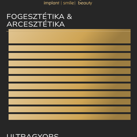
FOGESZTÉTIKA &
ARCESZTÉTIKA
Dental facelift
Fogplasztika
Esztétikai fogászat
Digitális mosolytervezés
Ínyplasztika - Gummy smile
Esztétikus fogsor
Porcelán héj
Direkt héj
Esztétikus tömés
Arcesztétika
Arcfiatalítás
ULTRAGYORS