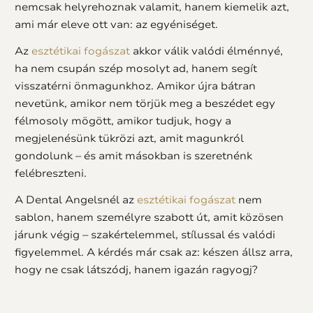
nemcsak helyrehoznak valamit, hanem kiemelik azt,
ami már eleve ott van: az egyéniséget.
Az
esztétikai fogászat
akkor válik valódi élménnyé,
ha nem csupán szép mosolyt ad, hanem segít
visszatérni önmagunkhoz. Amikor újra bátran
nevetünk, amikor nem törjük meg a beszédet egy
félmosoly mögött, amikor tudjuk, hogy a
megjelenésünk tükrözi azt, amit magunkról
gondolunk – és amit másokban is szeretnénk
felébreszteni.
A Dental Angelsnél az
esztétikai fogászat
nem
sablon, hanem személyre szabott út, amit közösen
járunk végig – szakértelemmel, stílussal és valódi
figyelemmel. A kérdés már csak az: készen állsz arra,
hogy ne csak látszódj, hanem igazán ragyogj?