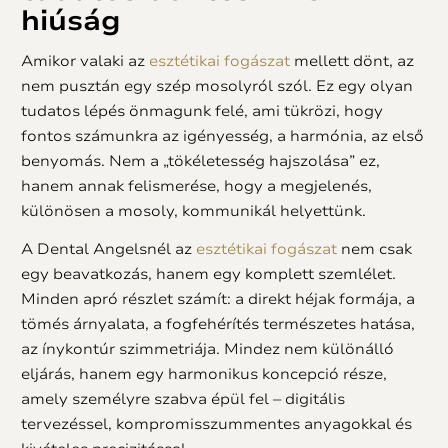
hiúság
Amikor valaki az
esztétikai fogászat
mellett dönt, az
nem pusztán egy szép mosolyról szól. Ez egy olyan
tudatos lépés önmagunk felé, ami tükrözi, hogy
fontos számunkra az igényesség, a harmónia, az első
benyomás. Nem a „tökéletesség hajszolása” ez,
hanem annak felismerése, hogy a megjelenés,
különösen a mosoly, kommunikál helyettünk.
A Dental Angelsnél az
esztétikai fogászat
nem csak
egy beavatkozás, hanem egy komplett szemlélet.
Minden apró részlet számít: a direkt héjak formája, a
tömés árnyalata, a fogfehérítés természetes hatása,
az ínykontúr szimmetriája. Mindez nem különálló
eljárás, hanem egy harmonikus koncepció része,
amely személyre szabva épül fel – digitális
tervezéssel, kompromisszummentes anyagokkal és