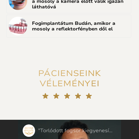
a mosoly a kamera előtt válik igazán
láthatóvá
Fogimplantátum Budán, amikor a
mosoly a reflektorfényben dől el
PÁCIENSEINK
VÉLEMÉNYEI
„Bizalmat szavaztak nekem!” Fogszabályozás helyett porcelán héjak – páciensünk mondta
"Torlódott fogsor kiegyenesítése 50 évesen, néhány hónap alatt – páciensünk mondta"