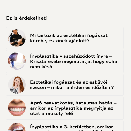
Ez is érdekelheti
Mi tartozik az esztétikai fogászat
körébe, és kinek ajánlott?
Ínyplasztika visszahúzódott ínyre –
Kriszta esete megmutatja, hogy soha
nem késő
Esztétikai fogászat és az esküvői
szezon – mikorra érdemes időzíteni?
Apró beavatkozás, hatalmas hatás –
amikor az ínyplasztika megnyitja az
utat a mosoly felé
Ínyplasztika a 3. kerületben, amikor