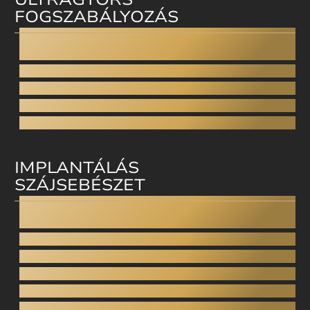
FOGSZABÁLYOZÁS
Invisalign
Straumann Clear Correct
Smilezor
Cfast
Láthatatlan fogszabályzó
IMPLANTÁLÁS
SZÁJSEBÉSZET
Fogimplantátum
All-on-4
Fix fogsor implantátumokra
Bölcsességfog eltávolítás
Arcüreg (sinus) zárás
Arcüreg emelés - Sinus lift