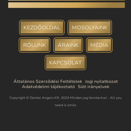
Fogbank
KEZDŐOLDAL
MOSOLYAINK
RÓLUNK
ÁRAINK
MÉDIA
KAPCSOLAT
Általános Szerződési Feltételek
Jogi nyilatkozat
Adatvédelmi tájékoztató
Süti irányelvek
Copyright © Dental Angels Kft. 2024 Minden jog fenntartva! - All you
need is smile