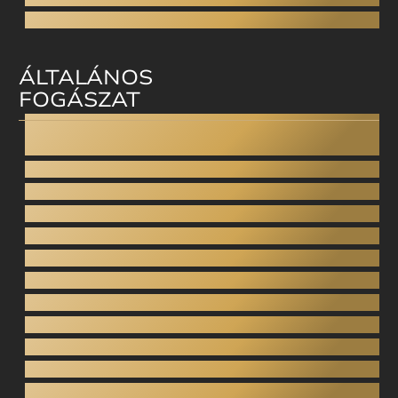
Csontpótlás
ÁLTALÁNOS
FOGÁSZAT
Altatásos fogászat
Fogcsikorgatás
Gnatológia
Gyermekfogászat
Inlay / Onlay
Hidak
Koronák (porcelán, cirkónium)
Fogeltávolítás
Gyökérkezelés
Parodontológia
Fogfehérítés
Fogkő-eltávolítás