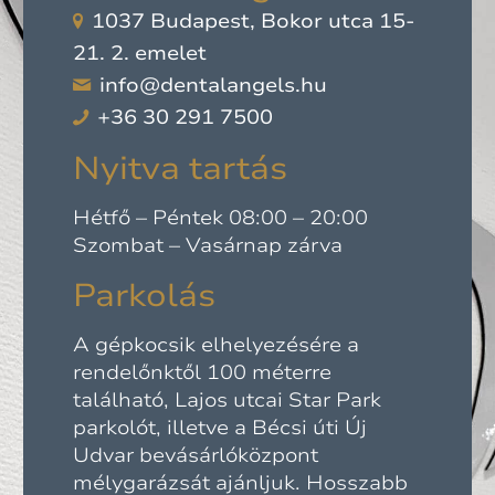
1037 Budapest, Bokor utca 15-
21. 2. emelet
info@dentalangels.hu
+36 30 291 7500
Nyitva tartás
Hétfő – Péntek 08:00 – 20:00
Szombat – Vasárnap zárva
Parkolás
A gépkocsik elhelyezésére a
rendelőnktől 100 méterre
található, Lajos utcai Star Park
parkolót, illetve a Bécsi úti Új
Udvar bevásárlóközpont
mélygarázsát ajánljuk. Hosszabb