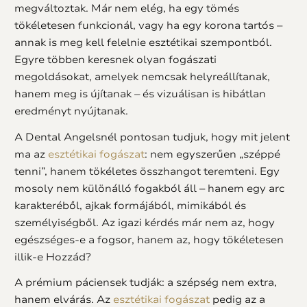
megváltoztak. Már nem elég, ha egy tömés
tökéletesen funkcionál, vagy ha egy korona tartós –
annak is meg kell felelnie esztétikai szempontból.
Egyre többen keresnek olyan fogászati
megoldásokat, amelyek nemcsak helyreállítanak,
hanem meg is újítanak – és vizuálisan is hibátlan
eredményt nyújtanak.
A Dental Angelsnél pontosan tudjuk, hogy mit jelent
ma az
esztétikai fogászat
: nem egyszerűen „széppé
tenni”, hanem tökéletes összhangot teremteni. Egy
mosoly nem különálló fogakból áll – hanem egy arc
karakteréből, ajkak formájából, mimikából és
személyiségből. Az igazi kérdés már nem az, hogy
egészséges-e a fogsor, hanem az, hogy tökéletesen
illik-e Hozzád?
A prémium páciensek tudják: a szépség nem extra,
hanem elvárás. Az
esztétikai fogászat
pedig az a