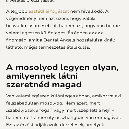
kivételes precizitással.
A legjobb
esztétikai fogászat
nem hivalkodó. A
végeredmény nem azt üzeni, hogy valaki
beavatkozáson esett át, hanem azt, hogy van benne
valami egészen különleges. És éppen ez az a
finomság, amit a Dental Angels hozzáállása kínál:
látható, mégis természetes átalakulás.
A mosolyod legyen olyan,
amilyennek látni
szeretnéd magad
Van valami egészen különleges abban, amikor valaki
felszabadultan mosolyog. Nem azért, mert
„szabályosak a fogai” vagy mert „szép lett a héj” –
hanem mert a mosoly összhangban van önmagával.
Ezt az érzést adják azok a kezelések, amelyek