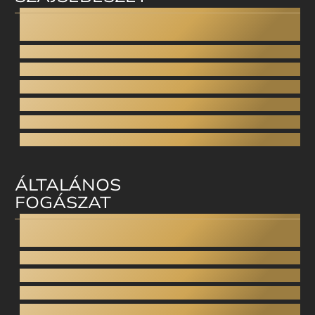
Fogimplantátum
All-on-4
Fix fogsor implantátumokra
Bölcsességfog eltávolítás
Arcüreg (sinus) zárás
Arcüreg emelés - Sinus lift
Csontpótlás
ÁLTALÁNOS
FOGÁSZAT
Altatásos fogászat
Fogcsikorgatás
Gnatológia
Gyermekfogászat
Inlay / Onlay