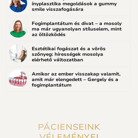
ínyplasztika megoldások a gummy
smile visszafogására
Fogimplantátum és divat – a mosoly
ma már ugyanolyan stíluselem, mint
az öltözködés
Esztétikai fogászat és a vörös
szőnyeg: hírességek mosolya
elérhető változatban
Amikor az ember visszakap valamit,
amit már elengedett – Gergely és a
fogimplantátum
PÁCIENSEINK
VÉLEMÉNYEI