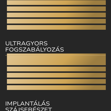
Porcelán héj
Direkt héj
Esztétikus tömés
Arcesztétika
Arcfiatalítás
ULTRAGYORS
FOGSZABÁLYOZÁS
Invisalign
Straumann Clear Correct
Smilezor
Cfast
Láthatatlan fogszabályzó
IMPLANTÁLÁS
SZÁJSEBÉSZET