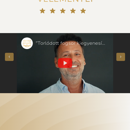
„Bizalmat szavaztak nekem!” Fogszabályozás helyett porcelán héjak – páciensünk mondta
"Torlódott fogsor kiegyenesítése 50 évesen, néhány hónap alatt – páciensünk mondta"