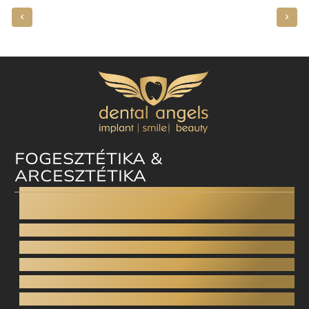
FOGESZTÉTIKA &
ARCESZTÉTIKA
Dental facelift
Fogplasztika
Esztétikai fogászat
Digitális mosolytervezés
Ínyplasztika - Gummy smile
Esztétikus fogsor