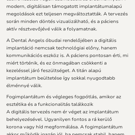
modern, digitálisan támogatott implantátumalapú
megoldások ezt teljesen megváltoztatták. A tervezés
során minden döntés vizualizálható, és a páciens
aktív résztvevőjévé válik a folyamatnak.
A Dental Angels óbudai rendelőjében a digitális
implantáció nemcsak technológiai előny, hanem
kommunikációs eszköz is. A páciens pontosan érti, mi
miért történik, és ez önmagában csökkenti a
kezeléssel járó feszültséget. A titán alapú
implantátum beültetése így sokkal nyugodtabb
élménnyé válik.
Fogimplantátum és végleges fogpótlás, amikor az
esztétika és a funkcionalitás találkozik
A digitális tervezés nem ér véget az implantátum
behelyezésével. Ugyanilyen fontos a rá kerülő
korona vagy híd megformálása. A fogimplantátum
akkor működik igazán jól, ha nemcsak stabil, hanem