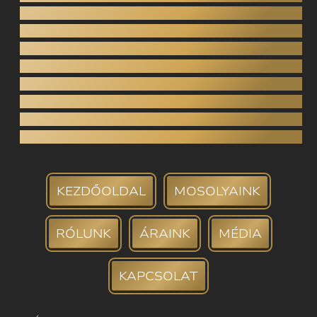
Hidak
Koronák (porcelán, cirkónium)
Fogeltávolítás
Gyökérkezelés
Parodontológia
Fogfehérítés
Fogkő-eltávolítás
Fogbank
KEZDŐOLDAL
MOSOLYAINK
RÓLUNK
ÁRAINK
MÉDIA
KAPCSOLAT