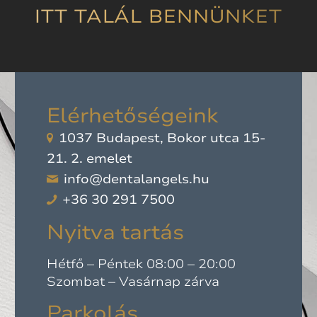
tapasztalat alá is
ITT TALÁL BENNÜNKET
támasztott. Csak
ajánlani tudom!”
Elérhetőségeink
1037 Budapest, Bokor utca 15-
21. 2. emelet
info@dentalangels.hu
+36 30 291 7500
Nyitva tartás
Hétfő – Péntek 08:00 – 20:00
Szombat – Vasárnap zárva
Parkolás