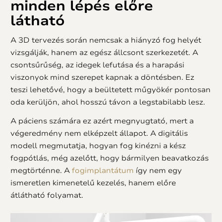
minden lépés előre
látható
A 3D tervezés során nemcsak a hiányzó fog helyét
vizsgálják, hanem az egész állcsont szerkezetét. A
csontsűrűség, az idegek lefutása és a harapási
viszonyok mind szerepet kapnak a döntésben. Ez
teszi lehetővé, hogy a beültetett műgyökér pontosan
oda kerüljön, ahol hosszú távon a legstabilabb lesz.
A páciens számára ez azért megnyugtató, mert a
végeredmény nem elképzelt állapot. A digitális
modell megmutatja, hogyan fog kinézni a kész
fogpótlás, még azelőtt, hogy bármilyen beavatkozás
megtörténne. A
fogimplantátum
így nem egy
ismeretlen kimenetelű kezelés, hanem előre
átlátható folyamat.